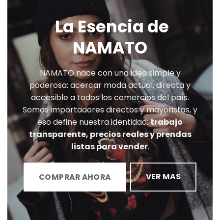
La Esencia de
NAMATO
NAMATO nace con una idea simple y
poderosa: acercar moda actual, directa y
accesible a todos los comercios del país.
Somos importadores directos y mayoristas, y
eso define nuestra identidad:
trabajo
transparente, precios reales y prendas
listas para vender
.
VER MAS
COMPRAR AHORA