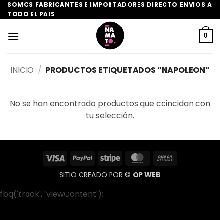
Saltar
SOMOS FABRICANTES E IMPORTADORES DIRECTO ENVIOS A
TODO EL PAIS
al
contenido
0
INICIO
/
PRODUCTOS ETIQUETADOS “NAPOLEON”
No se han encontrado productos que coincidan con
tu selección.
Visa
PayPal
Stripe
MasterCard
Cash
On
SITIO CREADO POR ©
OP WEB
Delivery
fbq('track', 'ViewContent');