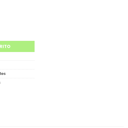
 - ZAPATILLA BRILLO cantidad
RITO
tes
s