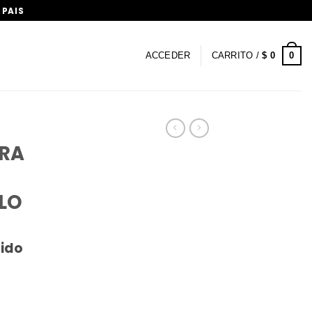
 PAIS
0
ACCEDER
CARRITO /
$
0
ARA
LLO
uido