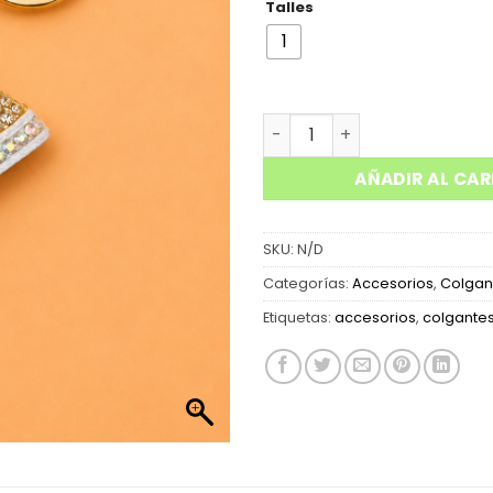
Talles
1
ACCESORIO PARA PASACINTO
AÑADIR AL CAR
SKU:
N/D
Categorías:
Accesorios
,
Colgan
Etiquetas:
accesorios
,
colgante