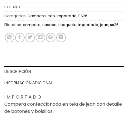
SKU:
N/D
Categorías:
Campera jean
,
Importado
,
SS26
Etiquetas:
campera
,
casaca
,
chaqueta
,
importado
,
jean
,
ss26
DESCRIPCIÓN
INFORMACIÓN ADICIONAL
I M P O R T A D O
Campera confeccionada en tela de jean con detalle
de botones y bolsillos.