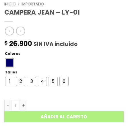
INICIO
/
IMPORTADO
CAMPERA JEAN – LY-01
26.900
$
SIN IVA incluido
Colores
Talles
1
2
3
4
5
6
CAMPERA JEAN - LY-01 cantidad
AÑADIR AL CARRITO