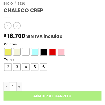
INICIO
/
SS26
CHALECO CREP
16.700
$
SIN IVA incluido
Colores
Talles
2
3
4
5
6
CHALECO CREP cantidad
AÑADIR AL CARRITO