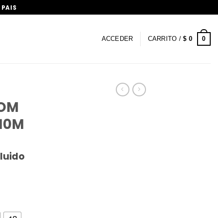
 PAIS
0
ACCEDER
CARRITO /
$
0
MOM
R10M
cluido