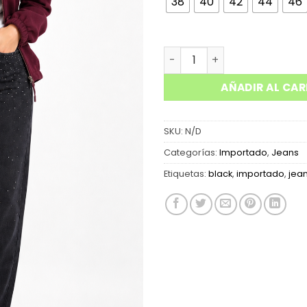
38
40
42
44
46
JEAN BLACK MOM STRASS - 
AÑADIR AL CAR
SKU:
N/D
Categorías:
Importado
,
Jeans
Etiquetas:
black
,
importado
,
jea