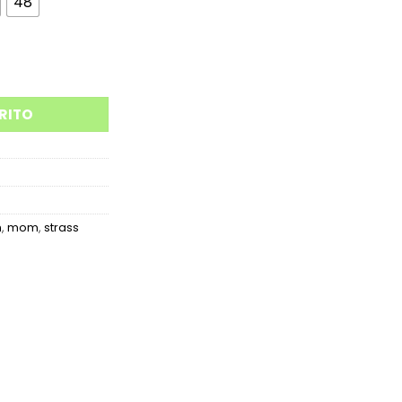
48
A25R10M cantidad
RITO
n
,
mom
,
strass