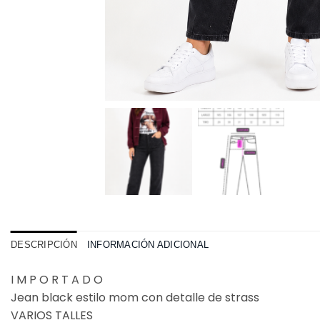
DESCRIPCIÓN
INFORMACIÓN ADICIONAL
I M P O R T A D O
Jean black estilo mom con detalle de strass
VARIOS TALLES