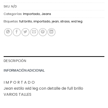
SKU:
N/D
Categorías:
Importado
,
Jeans
Etiquetas:
full brillo
,
importado
,
jean
,
strass
,
wid leg
DESCRIPCIÓN
INFORMACIÓN ADICIONAL
I M P O R T A D O
Jean estilo wid leg con detalle de full brillo
VARIOS TALLES