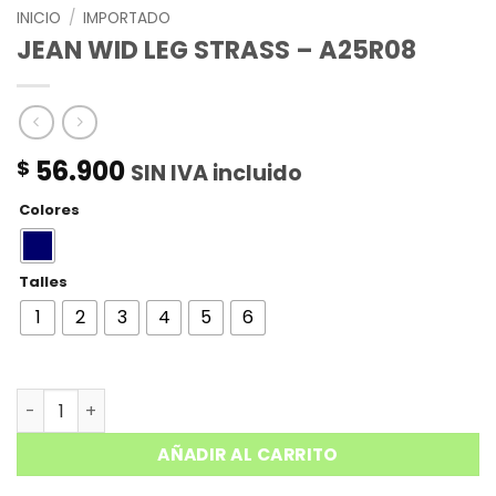
INICIO
/
IMPORTADO
JEAN WID LEG STRASS – A25R08
56.900
$
SIN IVA incluido
Colores
Talles
1
2
3
4
5
6
JEAN WID LEG STRASS - A25R08 cantidad
AÑADIR AL CARRITO