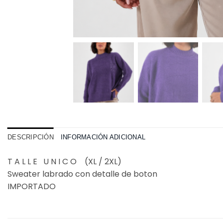
DESCRIPCIÓN
INFORMACIÓN ADICIONAL
T A L L E U N I C O (XL / 2XL)
Sweater labrado con detalle de boton
IMPORTADO