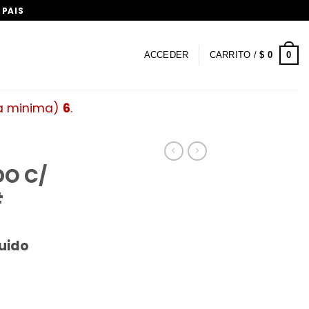
 PAIS
0
ACCEDER
CARRITO /
$
0
ra minima)
6
.
DO C/
#
luido