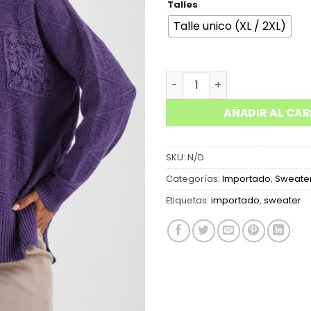
Talles
Talle unico (XL / 2XL)
SUETER LABRADO C/ BOLSILL
AÑADIR AL CAR
SKU:
N/D
Categorías:
Importado
,
Sweate
Etiquetas:
importado
,
sweater